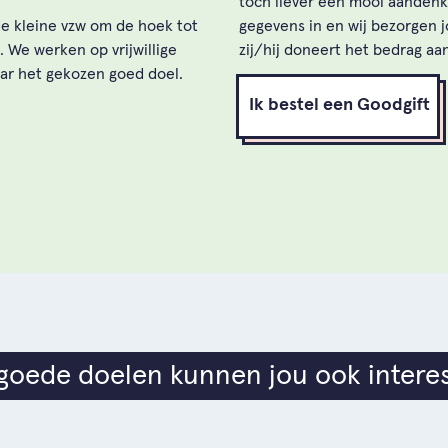
toch liever een mooi aandenke
de kleine vzw om de hoek tot
gegevens in en wij bezorgen 
. We werken op vrijwillige
zij/hij doneert het bedrag aa
aar het gekozen goed doel.
Ik bestel een Goodgift
goede doelen kunnen jou ook intere