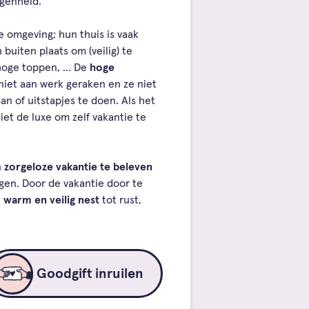
egenheid.
 omgeving; hun thuis is vaak
 buiten plaats om (veilig) te
t hoge toppen, … De
hoge
iet aan werk geraken en ze niet
n of uitstapjes te doen. Als het
et de luxe om zelf vakantie te
n
zorgeloze vakantie te beleven
jgen. Door de vakantie door te
n
warm en veilig nest
tot rust,
Goodgift inruilen