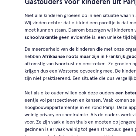
Gastouders voor kinderen uit Pari
Niet alle kinderen groeien op in een situatie waarin
Wij vinden echter dat elk kind een pareltje is dat me
moet kunnen staan. Daarom bezorgen wij kinderen v
schoolvakantie
geen evidentie is, een unieke tijd b
De meerderheid van de kinderen die met onze organ
hebben
Afrikaanse roots maar zijn in Frankrijk geb
afkomstig van Ivoorkust en omstreken. Ze groeien o
krijgen dus een Westerse opvoeding mee. De kindere
zijn niet praktiserend. Een situatie die dus vergelijk
Net als elke ouder willen ook deze ouders
een bete
eentje vol perspectieven en kansen. Vaak komen ze i
hoogbouwappartementje in en rond Parijs. Deze app
weinig privacy en speelruimte. Als de ouders werk v
voor. Ze zijn vaak alleen thuis en moeten op jongere
gezinnen is er vaak weinig tot geen structuur, geen