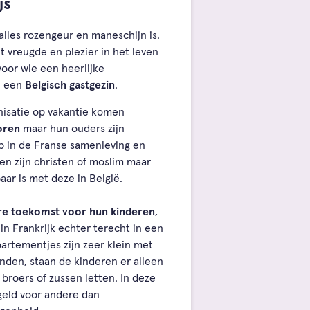
js
 alles rozengeur en maneschijn is.
t vreugde en plezier in het leven
oor wie een heerlijke
ij een
Belgisch gastgezin
.
isatie op vakantie komen
oren
maar hun ouders zijn
p in de Franse samenleving en
n zijn christen of moslim maar
baar is met deze in België.
re toekomst voor hun kinderen
,
n Frankrijk echter terecht in een
artementjes zijn zeer klein met
inden, staan de kinderen er alleen
 broers of zussen letten. In deze
 geld voor andere dan