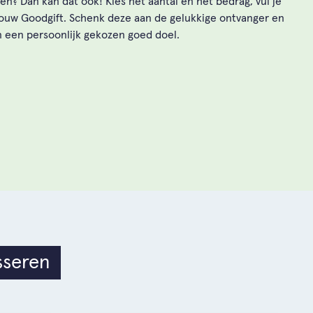
n? Dan kan dat ook! Kies het aantal en het bedrag, vul je
jouw Goodgift. Schenk deze aan de gelukkige ontvanger en
n een persoonlijk gekozen goed doel.
sseren