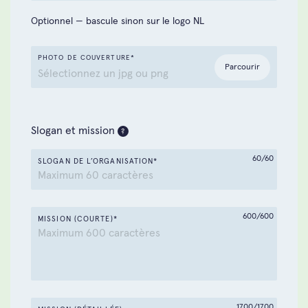
Santé mentale
Liège
Optionnel — bascule sinon sur le logo NL
Migration et intégration
Luxembourg
PHOTO DE COUVERTURE*
Parcourir
Sélectionnez un jpg ou png
Environnement et nature
Namur
L'éducation
Flandre-Orientale
Slogan et mission
?
Recherche
Brabant flamand
60/60
SLOGAN DE L’ORGANISATION*
Coopération au développement
Brabant wallon
600/600
MISSION (COURTE)*
Formation et emploi
Flandre-Occidentale
Personnes âgées
1700/1700