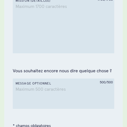
Parents et enfants
MISSION (DÉTAILLÉE)
Personnes handicapées
Les femmes
Bien-être
Vous souhaitez encore nous dire quelque chose ?
500/500
MESSAGE OPTIONNEL
* champs obligatoires