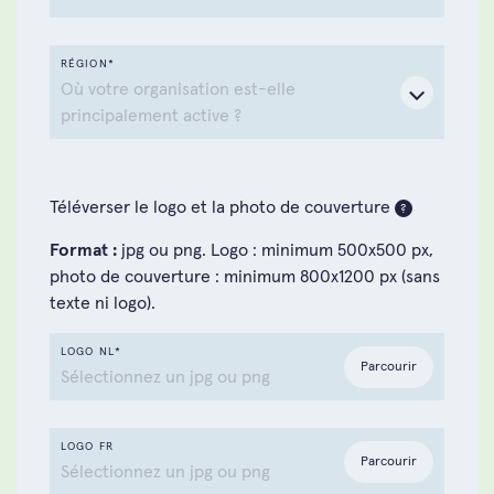
Lutte contre la pauvreté
RÉGION*
Animaux
Où votre organisation est-elle
principalement active ?
Santé
International
La jeunesse
Belgique
Téléverser le logo et la photo de couverture
?
Format :
jpg ou png. Logo : minimum 500x500 px,
Le cancer
Anvers
photo de couverture : minimum 800x1200 px (sans
texte ni logo).
Les enfants
Région de Bruxelles-Capitale
LOGO NL*
Parcourir
Sélectionnez un jpg ou png
Art et culture
Hainaut
Droits de l'homme
Limbourg
LOGO FR
Parcourir
Sélectionnez un jpg ou png