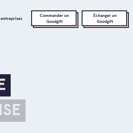
Commander un
Échanger un
 entreprises
Goodgift
Goodgift
E
ISE