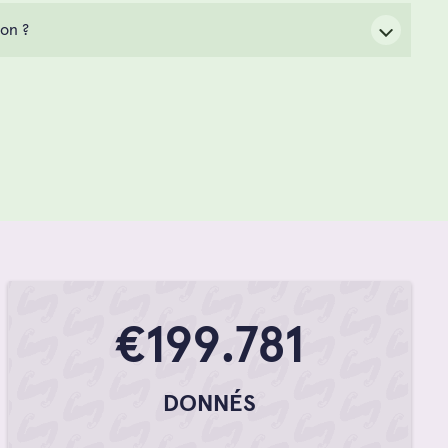
son ?
€267.716
DONNÉS