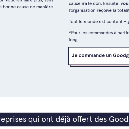
 voudrait faire plus, sans
cause ira le don. Ensuite,
vous
ne bonne cause de manière
l’organisation reçoive la tota
Tout le monde est content –
*Pour les commandes à partir d
long.
Je commande un Goodgi
eprises qui ont déjà offert des Good