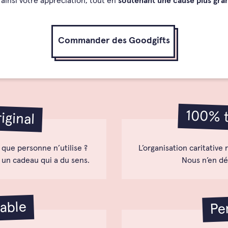
ainsi votre appréciation, tout en
soutenant une cause plus gra
Commander des Goodgifts
100% t
riginal
ue personne n’utilise ?
L’organisation caritative 
 un cadeau qui a du sens.
Nous n’en dé
able
Pe