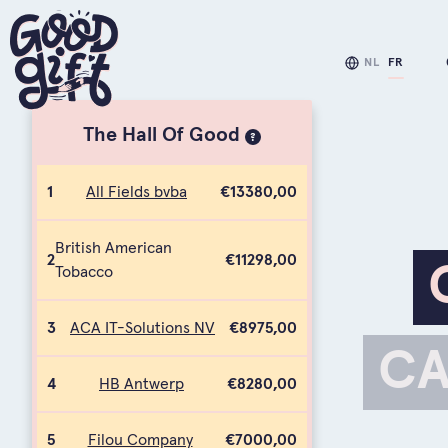
NL
FR
The Hall Of Good
?
1
All Fields bvba
€13380,00
British American
2
€11298,00
Tobacco
3
ACA IT-Solutions NV
€8975,00
CA
4
HB Antwerp
€8280,00
5
Filou Company
€7000,00