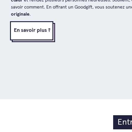
cœur
et rendez plusieurs personnes heureuses. Souvent, on
savoir comment. En offrant un Goodgift, vous soutenez u
originale
.
En savoir plus ?
Entr