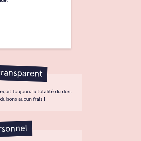
nde
.
ransparent
reçoit toujours la totalité du don.
duisons aucun frais !
rsonnel