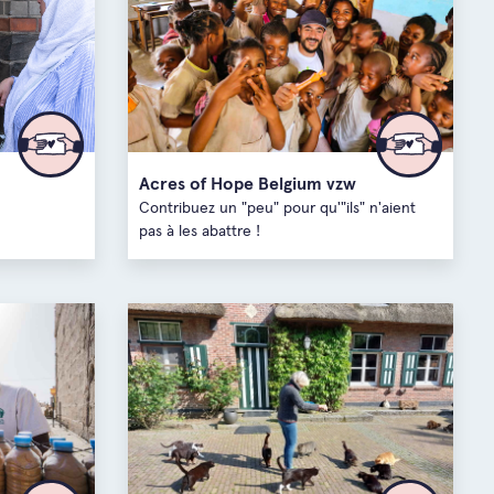
e Bruxelles-Capitale
Acres of Hope Belgium vzw
Contribuez un "peu" pour qu'"ils" n'aient
g
pas à les abattre !
ourg
-Orientale