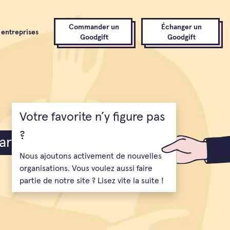
Commander un
Échanger un
 entreprises
Goodgift
Goodgift
ritative préférée.