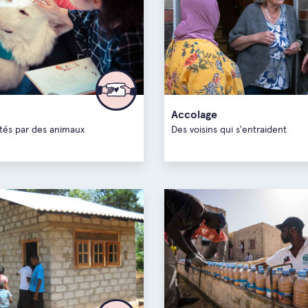
Anvers
Région d
Hainaut
Accolage
stés par des animaux
Des voisins qui s'entraident
Limbour
Liège
Luxemb
Namur
Flandre