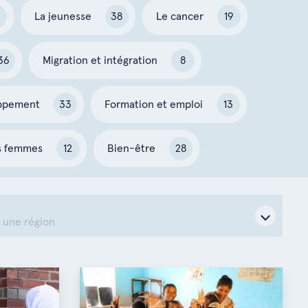
3
La jeunesse
38
Le cancer
19
36
Migration et intégration
8
oppement
33
Formation et emploi
13
s femmes
12
Bien-être
28
 une région
ional
e