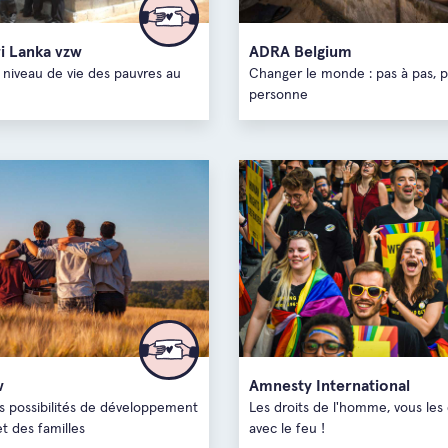
Brabant
i Lanka vzw
ADRA Belgium
 niveau de vie des pauvres au
Changer le monde : pas à pas, 
Brabant 
personne
Flandre
w
Amnesty International
es possibilités de développement
Les droits de l'homme, vous le
t des familles
avec le feu !