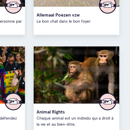
 flamand
Allemaal Poezen vzw
personne par
Le bon chat dans le bon foyer
wallon
-Occidentale
Animal Rights
s défendez
Chaque animal est un individu qui a droit à
la vie et au bien-être.