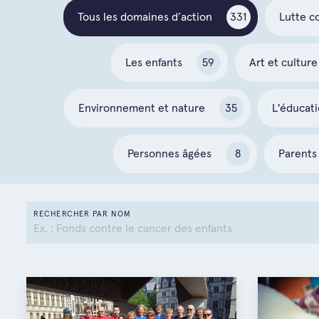
Tous les domaines d’action
331
Lutte c
Les enfants
59
Art et culture
Environnement et nature
35
L'éducat
Personnes âgées
8
Parents 
RECHERCHER PAR NOM