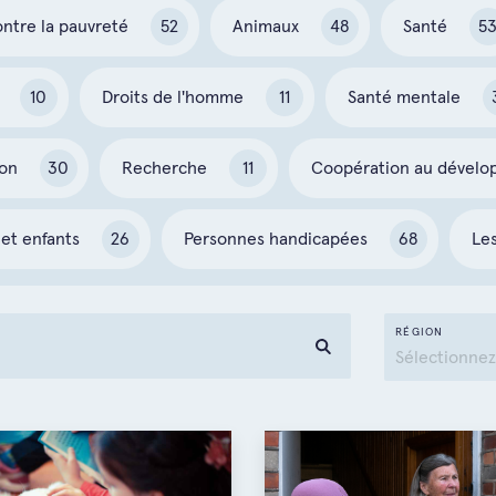
ontre la pauvreté
52
Animaux
48
Santé
5
10
Droits de l'homme
11
Santé mentale
ion
30
Recherche
11
Coopération au dével
et enfants
26
Personnes handicapées
68
Le
RÉGION
Sélectionnez
Internat
Belgiqu