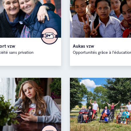
ort vzw
Aukas vzw
iété sans privation
Opportunités grâce à l'éducatio